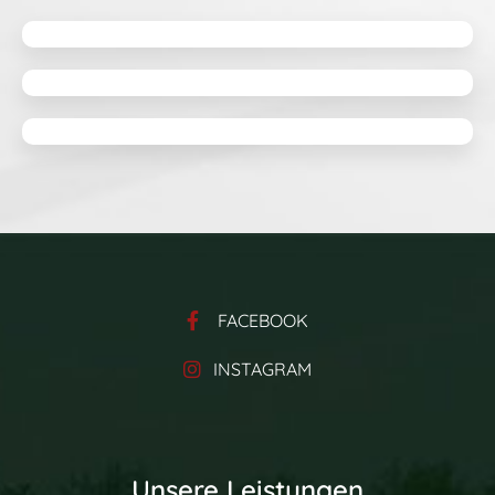
Theo Jude
Garden designer
David Doe
Senior Gardener
FACEBOOK
INSTAGRAM
Unsere Leistungen