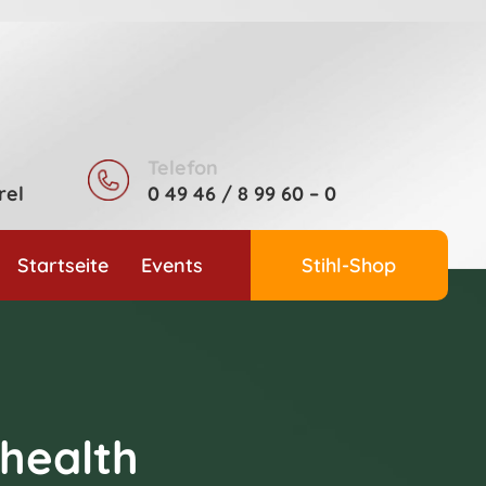
Telefon
rel
0 49 46 / 8 99 60 – 0
Startseite
Events
Stihl-Shop
 health