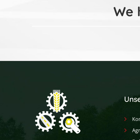
We h
Unse
Ko
Agr